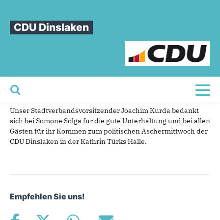
Sie sind hier
»
Gelungener Abend zum politischen Aschermittwoch
CDU Dinslaken
Gelungener
Abend
zum
politischen
Aschermittwoch
05.03.2025
Ein gelungener Abend!
Toggl
Unser Stadtverbandsvorsitzender Joachim Kurda bedankt
sich bei Somone Solga für die gute Unterhaltung und bei allen
Gästen für ihr Kommen zum politischen Aschermittwoch der
CDU Dinslaken in der Kathrin Türks Halle.
Empfehlen Sie uns!