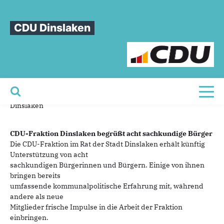
Sie sind hier
»
CDU-Fraktion Dinslaken begrüßt acht sachkundige Bürger*innen
CDU Dinslaken
CDU-Fraktion
Dinslaken
begrüßt
acht
sachkundige
Bürger*innen
01.12.2025
Pressemitteilung der CDU-Fraktion im Rat der Stadt
Toggl
Dinslaken
CDU-Fraktion Dinslaken begrüßt acht sachkundige Bürger
Die CDU-Fraktion im Rat der Stadt Dinslaken erhält künftig
Unterstützung von acht
sachkundigen Bürgerinnen und Bürgern. Einige von ihnen
bringen bereits
umfassende kommunalpolitische Erfahrung mit, während
andere als neue
Mitglieder frische Impulse in die Arbeit der Fraktion
einbringen.