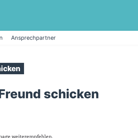
n
Ansprechpartner
icken
 Freund schicken
epage weiterempfehlen.